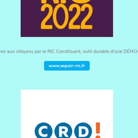
oir aux citoyens par le RIC Constituant, outil durable d'une DÉMO
www.espoir-ric.fr